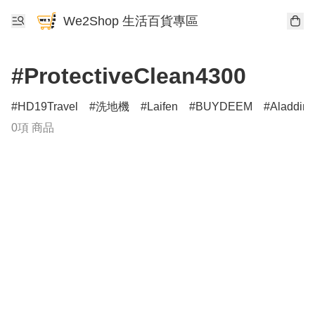
We2Shop 生活百貨專區
#ProtectiveClean4300
HD19Travel
洗地機
Laifen
BUYDEEM
Aladdin
0項 商品