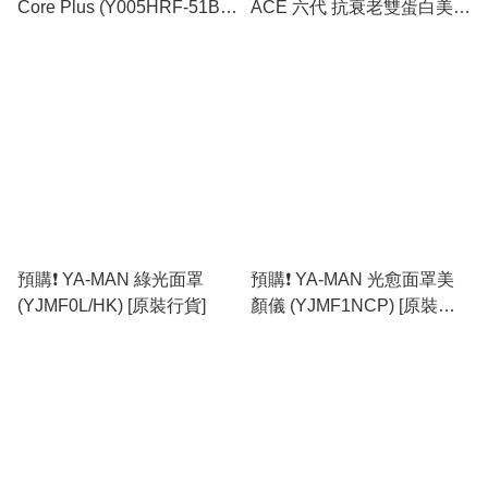
Core Plus (Y005HRF-51B-
ACE 六代 抗衰老雙蛋白美顏
1) 射頻溶脂纖體儀 [原裝行
儀 [原裝行貨]
貨]
預購❗️ YA-MAN 綠光面罩
預購❗️ YA-MAN 光愈面罩美
(YJMF0L/HK) [原裝行貨]
顏儀 (YJMF1NCP) [原裝行
貨]