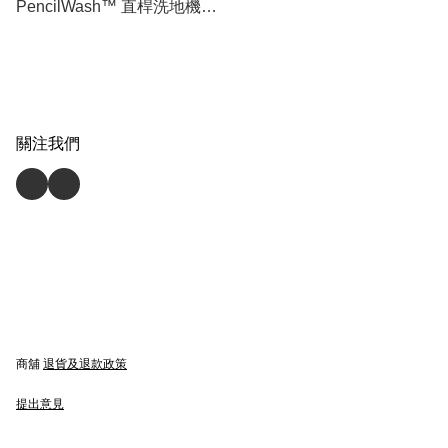
PencilWash™ 直桿洗地機
(原裝行貨) 免運費
關注我們
商舖
退貨及退款政策
提出意見