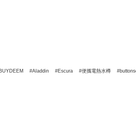
BUYDEEM
Aladdin
Escura
便攜電熱水樽
buttons