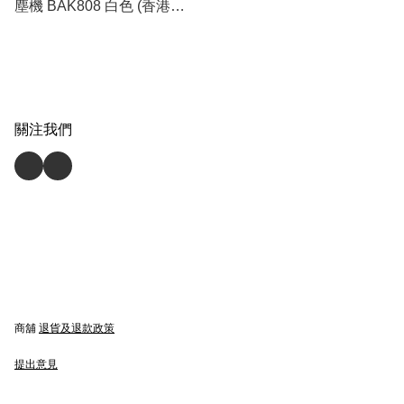
塵機 BAK808 白色 (香港行
貨)
關注我們
商舖
退貨及退款政策
提出意見